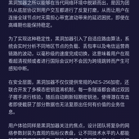
黑洞加器之所以能够在当代网络环境中脱颖而出，是因为团
队从底层协议到用户交互都进行了反复打磨，从而让用户在
连接全球节点时无需担心带宽波动带来的延迟困扰，即使在
高峰期也能保持稳定。
为了实现这种稳定性，黑洞加器引入了自适应路由算法，系
统会实时分析不同地区节点的负载、丢包率以及电信运营商
链路的波动，以毫秒级的速度完成切换，这意味着用户在观
看超清视频或者进行国际会议时不会因为跨境跳转而产生可
感知中断。
在安全层面，黑洞加器不仅仅提供常规的AES-256加密，还
联合开发了多模态密钥混淆机制，每一条隧道都会通过双因
子握手进行核验，随后自动刷新短期密钥池，使得潜在攻击
者即使截获了部分数据也无法复原出任何有价值的业务信
息。
用户体验同样是黑洞加器关注的焦点，设计团队将复杂的网
络参数封装为直观的指标仪表盘，让不同技术水平的人都能