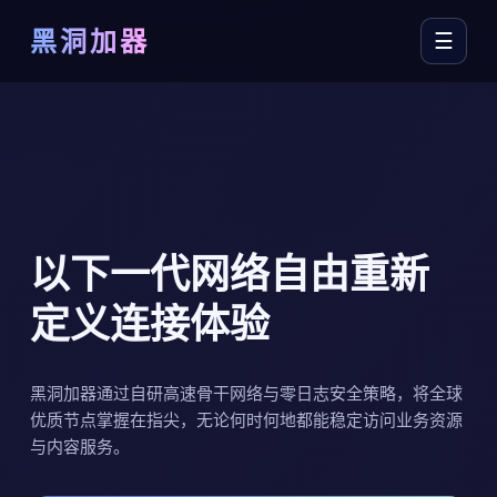
黑洞加器
☰
以
下
一
代
网
络
自
由
重
新
定
义
连
接
体
验
黑洞加器通过自研高速骨干网络与零日志安全策略，将全球
优质节点掌握在指尖，无论何时何地都能稳定访问业务资源
与内容服务。